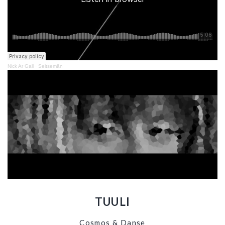
Nick Ar Gall
·
Seitsemän
TUULI
Cosmos & Danse